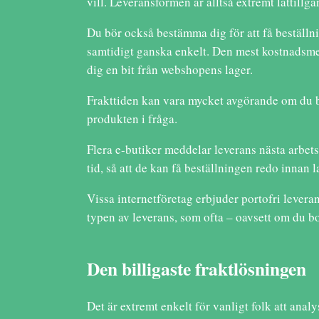
vill. Leveransformen är alltså extremt lättill
Du bör också bestämma dig för att få beställnin
samtidigt ganska enkelt. Den mest kostnadsmedv
dig en bit från webshopens lager.
Frakttiden kan vara mycket avgörande om du beh
produkten i fråga.
Flera e-butiker meddelar leverans nästa arbet
tid, så att de kan få beställningen redo innan 
Vissa internetföretag erbjuder portofri levera
typen av leverans, som ofta – oavsett om du bo
Den billigaste fraktlösningen
Det är extremt enkelt för vanligt folk att anal