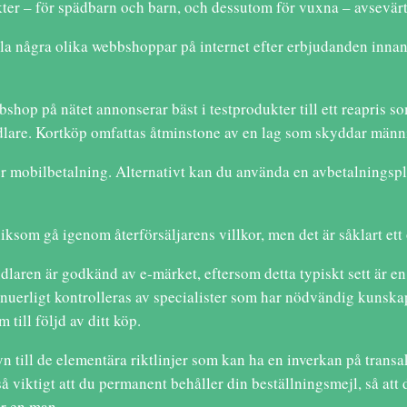
ter – för spädbarn och barn, och dessutom för vuxna – avsevärt,
la några olika webbshoppar på internet efter erbjudanden innan d
hop på nätet annonserar bäst i testprodukter till ett reapris som
ndlare. Kortköp omfattas åtminstone av en lag som skyddar männi
ler mobilbetalning. Alternativt kan du använda en avbetalningsp
ksom gå igenom återförsäljarens villkor, men det är såklart ett
ndlaren är godkänd av e-märket, eftersom detta typiskt sett är e
inuerligt kontrolleras av specialister som har nödvändig kunsk
 till följd av ditt köp.
syn till de elementära riktlinjer som kan ha en inverkan på tran
 viktigt att du permanent behåller din beställningsmejl, så att 
er en man.