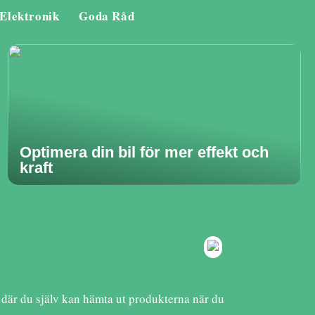
Elektronik
Goda Råd
Optimera din bil för mer effekt och
kraft
k, där du själv kan hämta ut produkterna när du