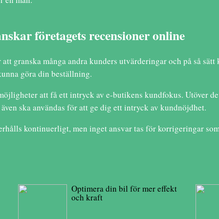
skar företagets recensioner online
 att granska många andra kunders utvärderingar och på så sätt ka
 kunna göra din beställning.
ligheter att få ett intryck av e-butikens kundfokus. Utöver det
m även ska användas för att ge dig ett intryck av kundnöjdhet.
rhålls kontinuerligt, men inget ansvar tas för korrigeringar som
Optimera din bil för mer effekt
och kraft