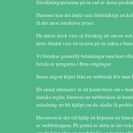
försäljningspriserna på en rad av deras produk
Däremot kan det ändå vara fördelaktigt att kol
få det mest attraktiva priset.
Du måste dock vara så försiktig att om en webbs
detta ibland vara ett tecken på en oäkta e-ha
Vi föredrar generellt betalningar med kort el
betala av pengarna i flera omgångar.
Innan någon köper från en webbutik bör man li
Ett annat alternativ är att kontrollera om e-ha
danska regler, förutom att webbutiken är kont
anledning att bli hjälpt om du skulle få problem
Dessutom är det till hjälp att köparen tar hän
av webbshoppen. På grund av detta är det också
om du letar efter en produkt för en kvinna ell