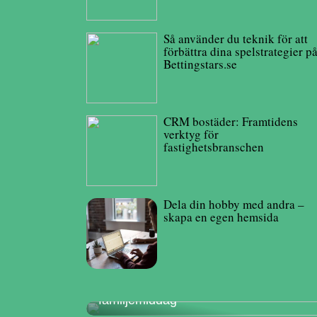
Så använder du teknik för att
förbättra dina spelstrategier p
Bettingstars.se
CRM bostäder: Framtidens
verktyg för
fastighetsbranschen
Dela din hobby med andra –
skapa en egen hemsida
Hur man planerar en mysig
familjemiddag