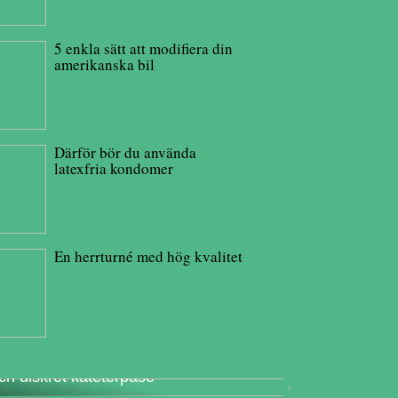
5 enkla sätt att modifiera din
amerikanska bil
Därför bör du använda
latexfria kondomer
En herrturné med hög kvalitet
änn dig trygg i vardagen med en säker
ch diskret kateterpåse