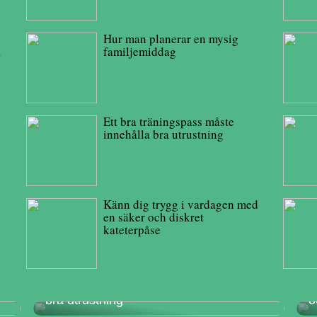
Hur man planerar en mysig
å
familjemiddag
Ett bra träningspass måste
innehålla bra utrustning
Känn dig trygg i vardagen med
en säker och diskret
kateterpåse
Ett bra träningspass måste innehålla
K
bra utrustning
o