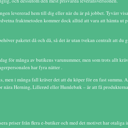
gänglig, och dessutom den mest prisvärda leveransversionen.
gen levererad hem till dig eller när du är på jobbet. Tyvärr visar
etna fraktmetoden kommer dock alltid att vara att hämta ut paket
över paketet då och då, så det är utan tvekan centralt att du g
sdag för många av butikens varunummer, men som trots allt kräv
lagerpersonalen har fyra nätter .
ns, men i många fall kräver det att du köper för en fast summa. 
r nära Herning, Lillerød eller Humlebæk – är att få produkterna k
ysera priser från flera e-butiker och med det motivet har otaliga