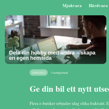
Mjukvara
Hårdvara
Dela din hobby med andra – skapa
en egen hemsida
24/04/2022
Uncategorized
Ge din bil ett nytt ut
Flera e-butiker erbjuder idag olika fraktsätt. E