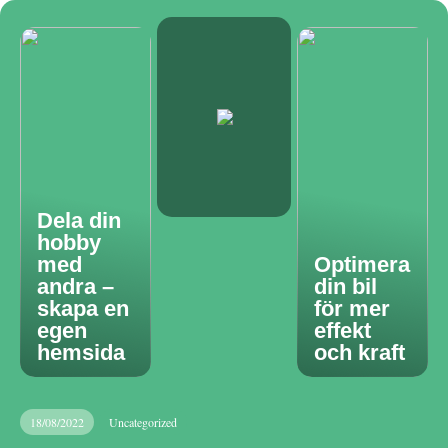
Dela din
hobby
med
Optimera
andra –
din bil
skapa en
för mer
egen
effekt
hemsida
och kraft
18/08/2022
Uncategorized