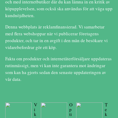
och med internetbutiker där du kan lämna in en kritik av
köpupplevelsen, som också ska användas för att väga upp
kundnöjdheten.
Denna webbplats är reklamfinansierad. Vi samarbetar
med flera webshoppar när vi publicerar företagens
produkter, och tar in en avgift i den mån de besökare vi
vidarebefordrar gör ett köp.
Fakta om produkter och internetåterförsäljare uppdateras
rutinmässigt, men vi kan inte garantera mot ändringar
som kan ha gjorts sedan den senaste uppdateringen av
vår data.
V
O
T
i
p
e
k
ti
k