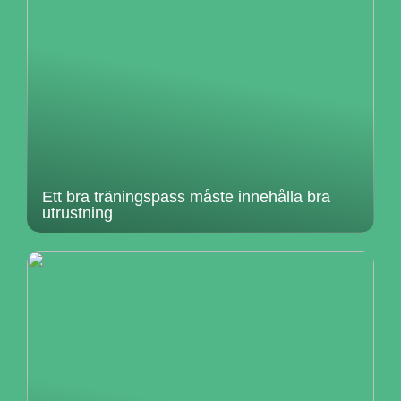
Ett bra träningspass måste innehålla bra
utrustning