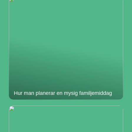
Hur man planerar en mysig familjemiddag