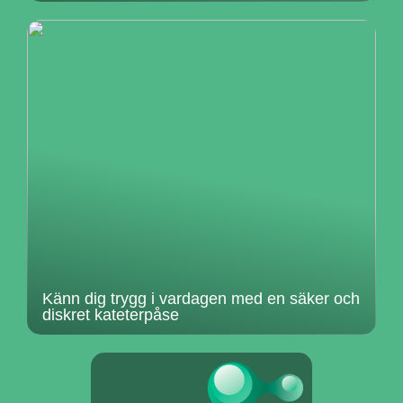
Känn dig trygg i vardagen med en säker och
diskret kateterpåse