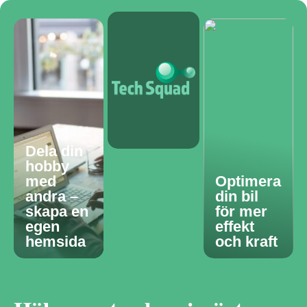
Dela din
hobby
med
Optimera
andra –
din bil
skapa en
för mer
egen
effekt
hemsida
och kraft