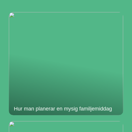
Hur man planerar en mysig familjemiddag