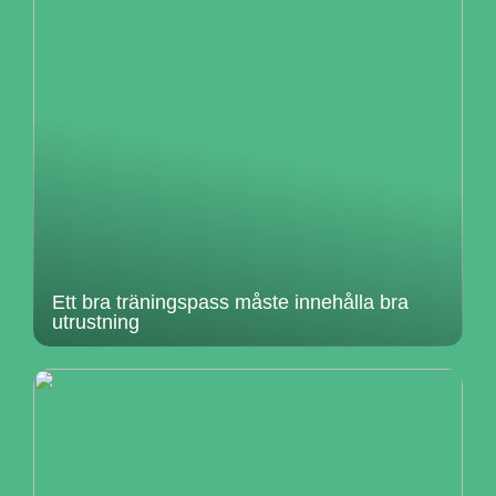
Ett bra träningspass måste innehålla bra
utrustning