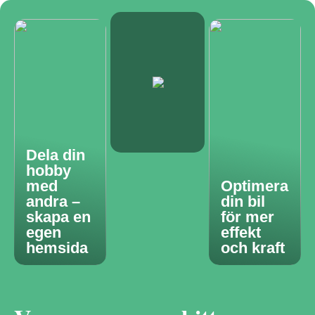
Dela din
hobby
med
Optimera
andra –
din bil
skapa en
för mer
egen
effekt
hemsida
och kraft