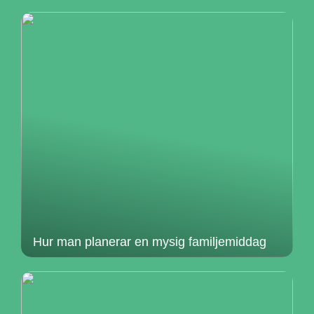
Hur man planerar en mysig familjemiddag