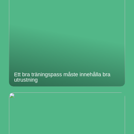
Ett bra träningspass måste innehålla bra
utrustning