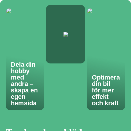
Dela din
hobby
med
Optimera
andra –
din bil
skapa en
för mer
egen
effekt
hemsida
och kraft