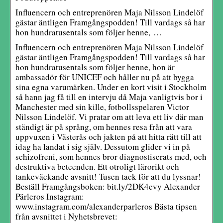
Influencern och entreprenören Maja Nilsson Lindelöf
gästar äntligen Framgångspodden! Till vardags så har
hon hundratusentals som följer henne, …
Influencern och entreprenören Maja Nilsson Lindelöf
gästar äntligen Framgångspodden! Till vardags så har
hon hundratusentals som följer henne, hon är
ambassadör för UNICEF och håller nu på att bygga
sina egna varumärken. Under en kort visit i Stockholm
så hann jag få till en intervju då Maja vanligtvis bor i
Manchester med sin kille, fotbollsspelaren Victor
Nilsson Lindelöf. Vi pratar om att leva ett liv där man
ständigt är på språng, om hennes resa från att vara
uppvuxen i Västerås och jakten på att hitta rätt till att
idag ha landat i sig själv. Dessutom glider vi in på
schizofreni, som hennes bror diagnostiserats med, och
destruktiva beteenden. Ett otroligt lärorikt och
tankeväckande avsnitt! Tusen tack för att du lyssnar!
Beställ Framgångsboken: bit.ly/2DK4cvy Alexander
Pärleros Instagram:
www.instagram.com/alexanderparleros Bästa tipsen
från avsnittet i Nyhetsbrevet: