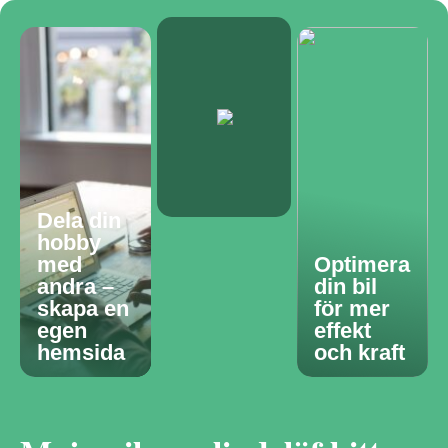
Dela din
hobby
med
Optimera
andra –
din bil
skapa en
för mer
egen
effekt
hemsida
och kraft