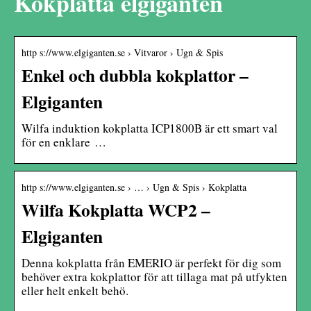
Kokplatta elgiganten
http s://www.elgiganten.se › Vitvaror › Ugn & Spis
Enkel och dubbla kokplattor –
Elgiganten
Wilfa induktion kokplatta ICP1800B är ett smart val
för en enklare …
http s://www.elgiganten.se › … › Ugn & Spis › Kokplatta
Wilfa Kokplatta WCP2 –
Elgiganten
Denna kokplatta från EMERIO är perfekt för dig som
behöver extra kokplattor för att tillaga mat på utfykten
eller helt enkelt behö.