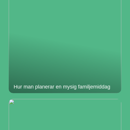
Hur man planerar en mysig familjemiddag