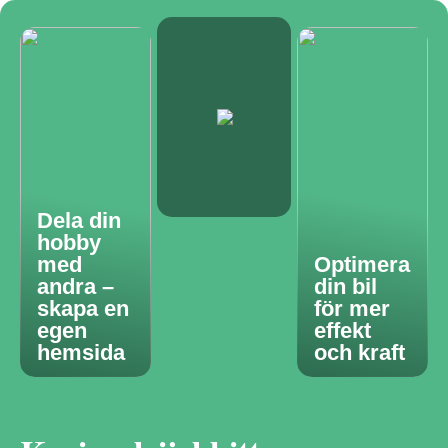
Dela din
hobby
med
Optimera
andra –
din bil
skapa en
för mer
egen
effekt
hemsida
och kraft