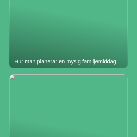
Hur man planerar en mysig familjemiddag