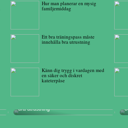
Hur man planerar en mysig
å
familjemiddag
Ett bra träningspass måste
innehålla bra utrustning
Känn dig trygg i vardagen med
en säker och diskret
kateterpåse
Ett bra träningspass måste innehålla
K
bra utrustning
o