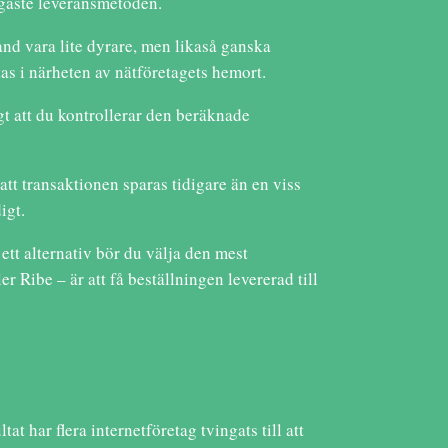
igaste leveransmetoden.
and vara lite dyrare, men likaså ganska
stas i närheten av nätföretagets hemort.
gt att du kontrollerar den beräknade
tt transaktionen sparas tidigare än en viss
igt.
ett alternativ bör du välja den mest
r Ribe – är att få beställningen levererad till
at har flera internetföretag tvingats till att