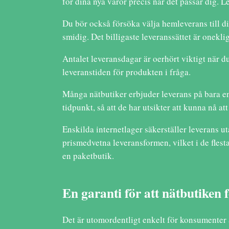
för dina nya varor precis när det passar dig.
Du bör också försöka välja hemleverans till di
smidig. Det billigaste leveranssättet är oneklig
Antalet leveransdagar är oerhört viktigt när d
leveranstiden för produkten i fråga.
Många nätbutiker erbjuder leverans på bara en 
tidpunkt, så att de har utsikter att kunna nå at
Enskilda internetlager säkerställer leverans u
prismedvetna leveransformen, vilket i de flesta
en paketbutik.
En garanti för att nätbutiken f
Det är utomordentligt enkelt för konsumenter att