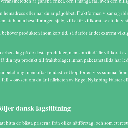
 Leveransmetoden är ganska enkel, och i många fall även den bill
n hemadress eller när du är på jobbet. Fraktformen visar sig ibl
en att hämta beställningen själv, vilket är villkorat av att du vi
u behöver produkten inom kort tid, så därför är det extremt vikti
arbetsdag på de flesta produkter, men som ändå är villkorat av a
t få din nya produkt till fraktbolaget innan paketanställda har led
tan betalning, men oftast endast vid köp för en viss summa. Som 
 fall – oavsett om du är i närheten av Køge, Nykøbing Falster elle
öljer dansk lagstiftning
 hitta de bästa priserna från olika nätföretag, och som ett result