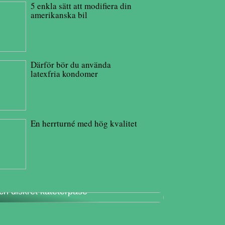
5 enkla sätt att modifiera din
amerikanska bil
Därför bör du använda
latexfria kondomer
En herrturné med hög kvalitet
änn dig trygg i vardagen med en säker
ch diskret kateterpåse