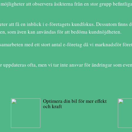
 möjligheter att observera åsikterna från en stor grupp befintlig
ter att få en inblick i e-företagets kundfokus. Dessutom finns d
ssen, som även kan användas för att bedöma kundnöjdheten.
 samarbeten med ett stort antal e-företag då vi marknadsför fö
uppdateras ofta, men vi tar inte ansvar för ändringar som even
Optimera din bil för mer effekt
och kraft