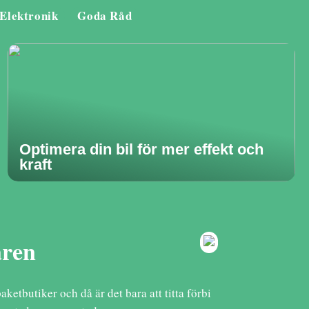
Elektronik
Goda Råd
Optimera din bil för mer effekt och
kraft
aren
ketbutiker och då är det bara att titta förbi