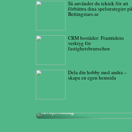
Så använder du teknik för att
förbättra dina spelstrategier p
Bettingstars.se
CRM bostäder: Framtidens
verktyg för
fastighetsbranschen
Dela din hobby med andra –
skapa en egen hemsida
Hur man planerar en mysig
familjemiddag