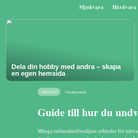
Mjukvara
Hårdvara
Dela din hobby med andra – skapa
en egen hemsida
19/05/2022
Uncategorized
Guide till hur du und
Många onlineåterförsäljare erbjuder för närvara