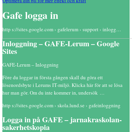
Optimera din bil för mer effekt och kraft
Gafe logga in
http s://sites.google.com › gafelerum › support › inlogg…
Inloggning – GAFE-Lerum – Google
Sites
GAFE-Lerum – Inloggning
Före du loggar in första gången skall du göra ett
lösenordsbyte i Lerums IT-miljö. Klicka här för att se lösa
hur man gör. Om du inte kommer in, undersök …
http s://sites.google.com › skola.lund.se › gafeinloggning
Logga in på GAFE – jarnakraskolan-
sakerhetskopia