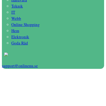
Teknik
IT
Webb
Online Shopping
Hem
Elektronik
Goda Råd
support@onlinenu.se