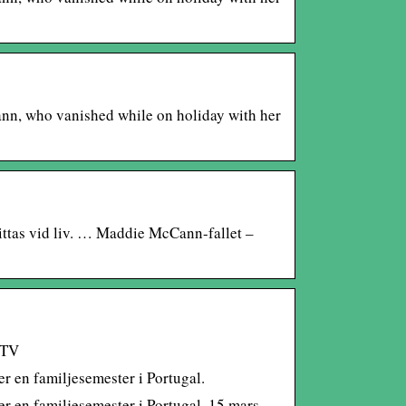
nn, who vanished while on holiday with her
tas vid liv. … Maddie McCann-fallet –
 TV
 en familjesemester i Portugal.
 en familjesemester i Portugal. 15 mars