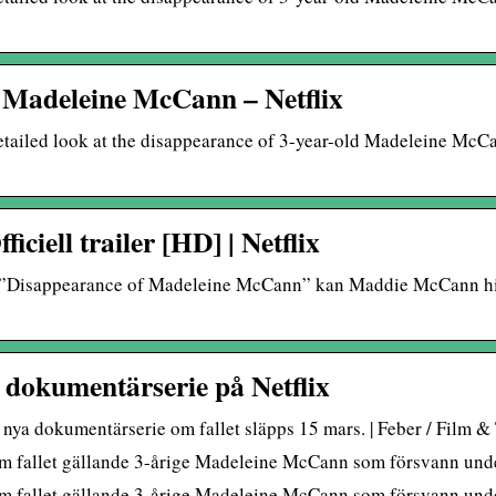
 Madeleine McCann – Netflix
ailed look at the disappearance of 3-year-old Madeleine McCa
ciell trailer [HD] | Netflix
 ”Disappearance of Madeleine McCann” kan Maddie McCann hit
dokumentärserie på Netflix
 nya dokumentärserie om fallet släpps 15 mars. | Feber / Film &
om fallet gällande 3-årige Madeleine McCann som försvann under
om fallet gällande 3-årige Madeleine McCann som försvann under