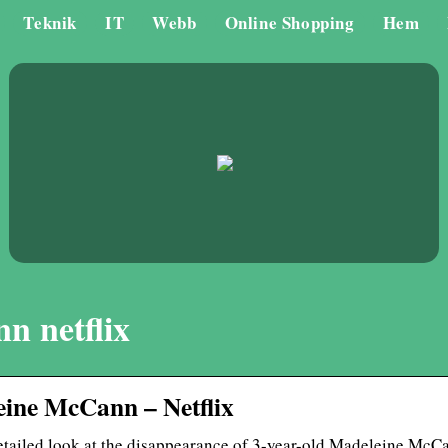
Teknik
IT
Webb
Online Shopping
Hem
n netflix
eine McCann – Netflix
ailed look at the disappearance of 3-year-old Madeleine McCa