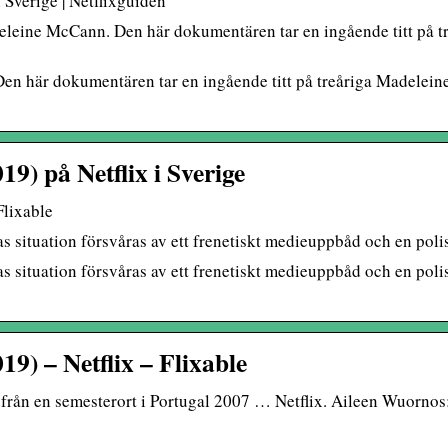
 Sverige | Netflixguiden
deleine McCann. Den här dokumentären tar en ingående titt på
 Den här dokumentären tar en ingående titt på treåriga Madele
9) på Netflix i Sverige
Flixable
as situation försvåras av ett frenetiskt medieuppbåd och en poli
s situation försvåras av ett frenetiskt medieuppbåd och en polis
9) – Netflix – Flixable
rån en semesterort i Portugal 2007 … Netflix. Aileen Wuornos