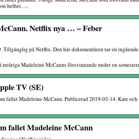
sin helhet. …
 McCann. Netflix nya … – Feber
Tillgänglig på Netflix. Den här dokumentären tar en ingående
på treåriga Madeleine McCanns försvinnande under en semester
pple TV (SE)
r om fallet Madeleine McCann. Publicerad 2019-03-14. Kate och 
om fallet Madeleine McCann