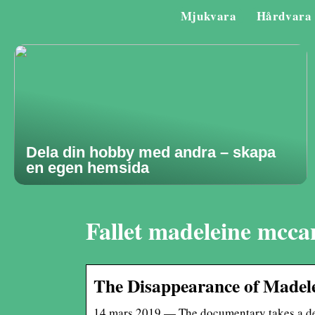
Mjukvara
Hårdvara
Dela din hobby med andra – skapa
en egen hemsida
Fallet madeleine mccan
The Disappearance of Madel
14 mars 2019 — The documentary takes a det