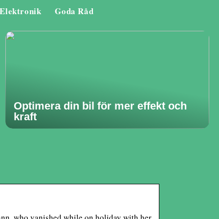
Elektronik
Goda Råd
Optimera din bil för mer effekt och
kraft
nn, who vanished while on holiday with her