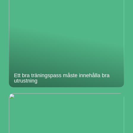
Ett bra träningspass måste innehålla bra
utrustning