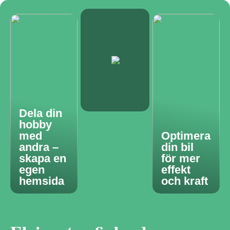
Dela din
hobby
med
Optimera
andra –
din bil
skapa en
för mer
egen
effekt
hemsida
och kraft