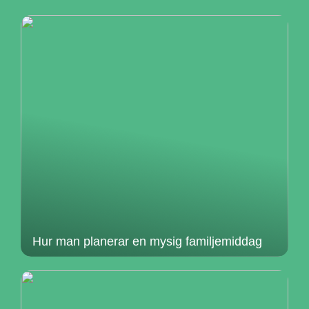
Hur man planerar en mysig familjemiddag