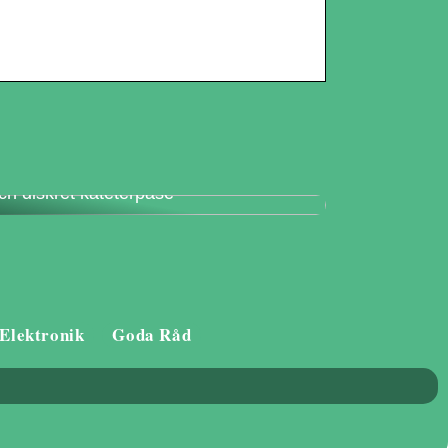
änn dig trygg i vardagen med en säker
ch diskret kateterpåse
Elektronik
Goda Råd