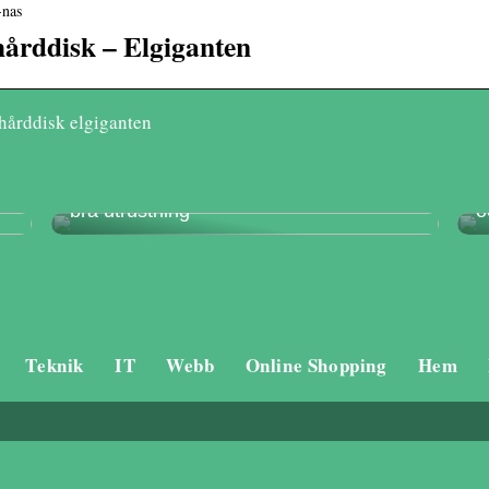
-nas
årddisk – Elgiganten
 hårddisk elgiganten
Ett bra träningspass måste innehålla
K
bra utrustning
o
Teknik
IT
Webb
Online Shopping
Hem