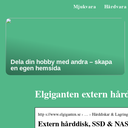
Mjukvara
Hårdvara
Dela din hobby med andra – skapa
en egen hemsida
Elgiganten extern hår
http s://www.elgiganten.se › … › Hårddiskar & Lagring
Extern hårddisk, SSD & NAS 