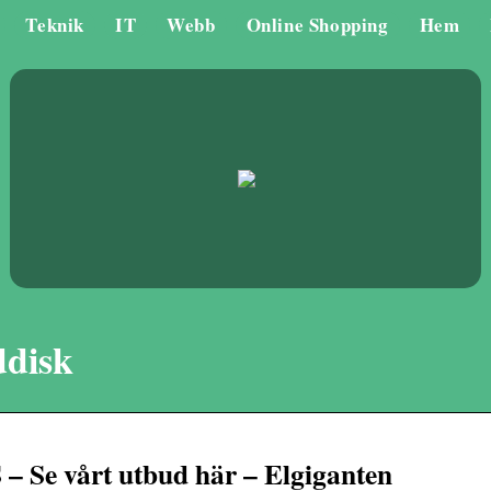
Teknik
IT
Webb
Online Shopping
Hem
ddisk
– Se vårt utbud här – Elgiganten