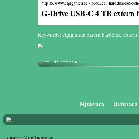
http s://www.elgiganten.se › product › harddisk-ssd-och
G-Drive USB-C 4 TB extern h
Keywords: elgiganten extern hårddisk, extern
Hur man planerar en mysig
familjemiddag
Mjukvara
Hårdvara
support@onlinenu.se