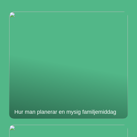
Hur man planerar en mysig familjemiddag