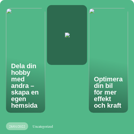
Dela din
hobby
med
Optimera
andra –
din bil
skapa en
för mer
egen
effekt
hemsida
och kraft
28/01/2022
Uncategorized