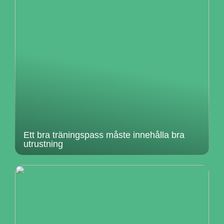
Ett bra träningspass måste innehålla bra
utrustning