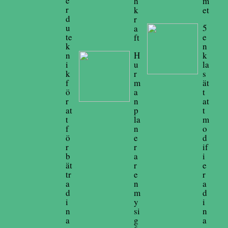
e
h
m
r
k
et
d
r
u
5
a
te
e
ft
k
n
n
H
k
i
u
la
k
r
s
f
m
ät
ö
a
t
r
n
at
at
p
t
t
la
m
f
n
o
ö
e
d
r
r
if
b
a
i
ät
r
e
tr
e
r
a
n
a
d
m
d
i
y
i
n
si
n
a
g
a