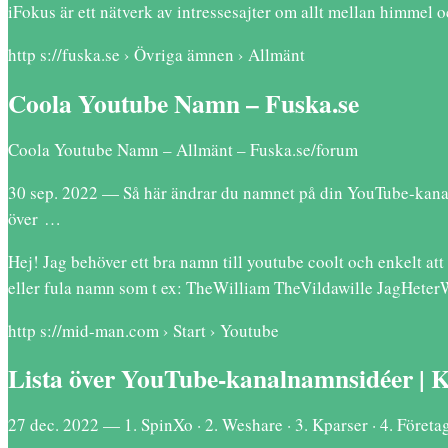
iFokus är ett nätverk av intressesajter om allt mellan himmel o
http s://fuska.se › Övriga ämnen › Allmänt
Coola Youtube Namn – Fuska.se
Coola Youtube Namn – Allmänt – Fuska.se/forum
30 sep. 2022 — Så här ändrar du namnet på din YouTube-kanal.
över …
Hej! Jag behöver ett bra namn till youtube coolt och enkelt a
eller fula namn som t ex: TheWilliam TheVildawille JagHeter
http s://mid-man.com › Start › Youtube
Lista över YouTube-kanalnamnsidéer | K
27 dec. 2022 — 1. SpinXo · 2. Weshare · 3. Kparser · 4. Före