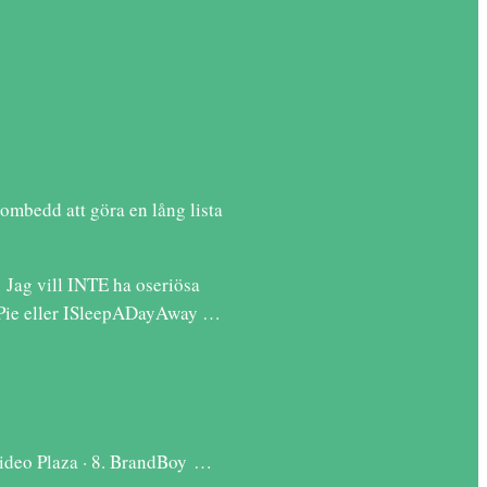
ombedd att göra en lång lista
 Jag vill INTE ha oseriösa
iePie eller ISleepADayAway …
Video Plaza · 8. BrandBoy …