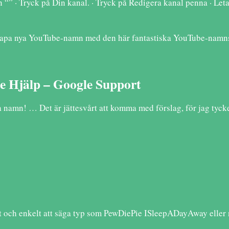
 “” · Tryck på Din kanal. · Tryck på Redigera kanal penna · Leta 
skapa nya YouTube-namn med den här fantastiska YouTube-namns
e Hjälp – Google Support
 namn! … Det är jättesvårt att komma med förslag, för jag tyck
lt och enkelt att säga typ som PewDiePie ISleepADayAway eller 