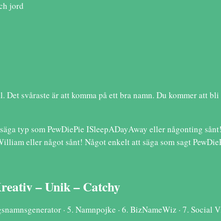
ch jord
 Det svåraste är att komma på ett bra namn. Du kommer att bli 
tt säga typ som PewDiePie ISleepADayAway eller någonting sånt!
William eller något sånt! Något enkelt att säga som sagt PewD
reativ – Unik – Catchy
tagsnamnsgenerator · 5. Namnpojke · 6. BizNameWiz · 7. Social 