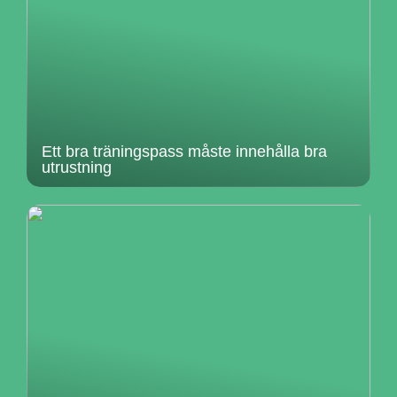
Ett bra träningspass måste innehålla bra
utrustning