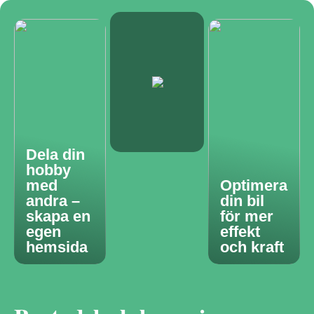
Dela din
hobby
med
Optimera
andra –
din bil
skapa en
för mer
egen
effekt
hemsida
och kraft